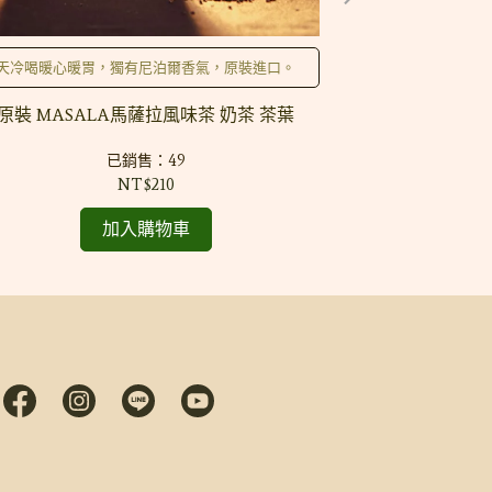
天冷喝暖心暖胃，獨有尼泊爾香氣，原裝進口。
質感。
原裝 MASALA馬薩拉風味茶 奶茶 茶葉
寒冬必備 🐑1
羊毛圍巾
已銷售：49
NT$210
加入購物車