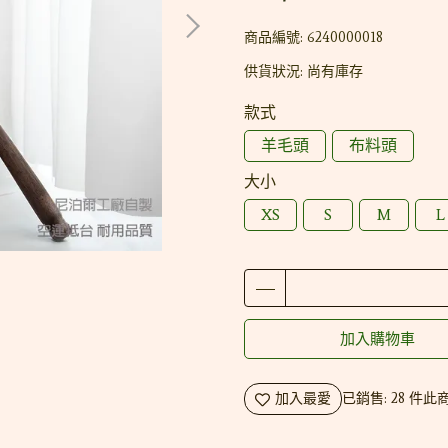
商品編號:
6240000018
供貨狀況:
尚有庫存
款式
羊毛頭
布料頭
大小
XS
S
M
L
加入購物車
加入最愛
已銷售: 28 件
此商