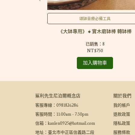
是必然的
頌缽音療必備工具
喀什米爾圍巾 披肩
《大缽專用》🔸實木磨缽棒 轉缽棒
 羊絨圍巾
已銷售：8
NT$750
加入購物車
鯊利先生尼泊爾概念店
關於我們
客服專線：0981826286
我的帳戶
客服時間：11:00am - 7:30pm
退款政策
信箱：kanlen0925@hotmail.com
隱私政策
地址：臺北市中正區信義路二段
服務條款