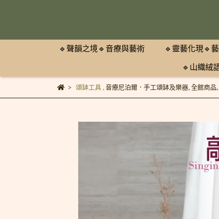
🔹聲韻之境🔹音療與藝術
🔹靈藝化現🔹
🔹山織絨
頌缽工具
,
音療尼泊爾．手工頌缽及樂器
,
全館商品