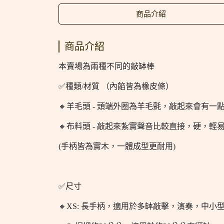
商品介紹
商品介紹
本賣場為兩種不同的敲缽棒
✅種類/材質 （內餡皆為橡皮條）
🔸羊毛頭 - 頭端外圈為羊毛氈，敲起來會有
🔸布料頭 - 敲起來紮實聲音比較直接，硬，輕
(手柄皆為實木，一體成型更耐用)
✅尺寸
🔸XS: 長手柄，適用於多缽敲擊，演奏，中小型