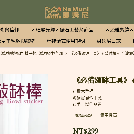
藝術與信仰
🔹璀璨光輝🔹礦石工藝與飾品
🔹淡雅縈繞
語🔹羊毛氈與織物
精神儀式使用說明
娜姆尼日誌
,
頌缽週邊配件-棒子類
,
頌缽配件/全部
《必備頌缽工具》🔸敲缽棒🔸 音波療法
《必備頌缽工具》🔸
@實木手抦
@紮實操作手感
@手工製作品質
實用性高
娜姆尼商行
NT$299