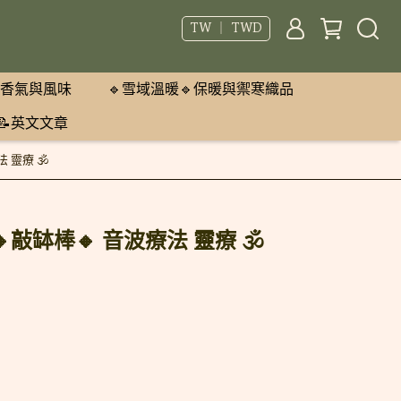
TW ｜ TWD
香氣與風味
🔹雪域溫暖🔹保暖與禦寒織品
📝英文文章
 靈療 🕉
敲缽棒🔸 音波療法 靈療 🕉