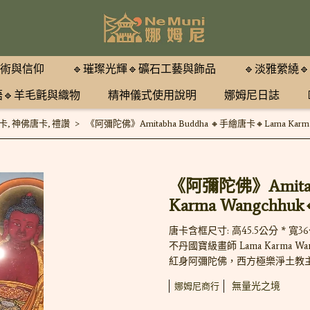
藝術與信仰
🔹璀璨光輝🔹礦石工藝與飾品
🔹淡雅縈繞
語🔹羊毛氈與織物
精神儀式使用說明
娜姆尼日誌
卡
,
神佛唐卡
,
禮讚
《阿彌陀佛》Amitabha Buddha 🔸手繪唐卡🔸Lama Karma 
《阿彌陀佛》Amitabh
Karma Wangchhuk
唐卡含框尺寸: 高45.5公分 * 寬3
不丹國寶級畫師 Lama Karma Wa
紅身阿彌陀佛，西方極樂淨土教
無量光之境
娜姆尼商行