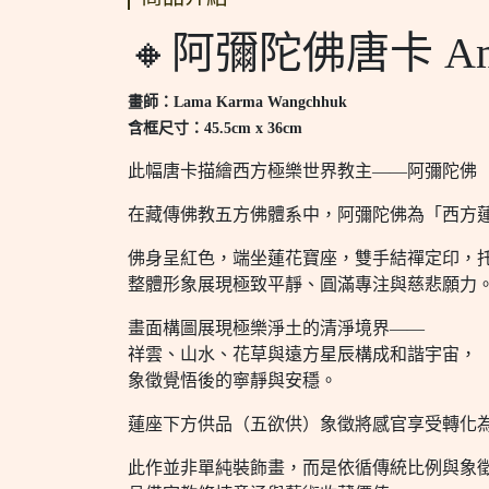
🔸阿彌陀佛唐卡 Ami
畫師：Lama Karma Wangchhuk
含框尺寸：45.5cm x 36cm
此幅唐卡描繪西方極樂世界教主——阿彌陀佛
在藏傳佛教五方佛體系中，阿彌陀佛為「西方
佛身呈紅色，端坐蓮花寶座，雙手結禪定印，
整體形象展現極致平靜、圓滿專注與慈悲願力
畫面構圖展現極樂淨土的清淨境界——
祥雲、山水、花草與遠方星辰構成和諧宇宙，
象徵覺悟後的寧靜與安穩。
蓮座下方供品（五欲供）象徵將感官享受轉化
此作並非單純裝飾畫，而是依循傳統比例與象