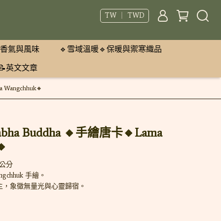
TW ｜ TWD
香氣與風味
🔹雪域溫暖🔹保暖與禦寒織品
📝英文文章
Wangchhuk🔸
a Buddha 🔸手繪唐卡🔸Lama
🔸
6公分
ngchhuk 手繪。
主，象徵無量光與心靈歸宿。