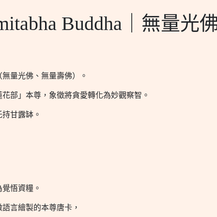
tabha Buddha｜無量光
（無量光佛、無量壽佛）。
蓮花部」本尊，象徵將貪愛轉化為妙觀察智。
托持甘露缽。
。
為覺悟資糧。
徵語言繪製的本尊唐卡，