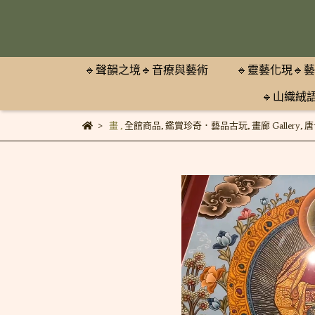
🔹聲韻之境🔹音療與藝術
🔹靈藝化現🔹
🔹山織絨
畫
,
全館商品
,
鑑賞珍奇．藝品古玩
,
畫廊 Gallery
,
唐