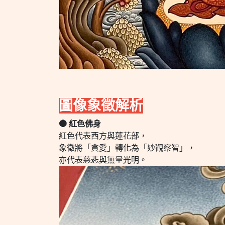
圖像象徵解析
🔴 紅色佛身
紅色代表西方與蓮花部，
象徵將「貪愛」轉化為「妙觀察智」，
亦代表慈悲與無量光明。