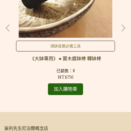
頌缽音療必備工具
《大缽專用》🔸實木磨缽棒 轉缽棒
已銷售：8
NT$750
加入購物車
鯊利先生尼泊爾概念店