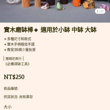
1
/
13
實木磨缽棒🔸 適用於小缽 中缽 大缽
🔹多種尺寸和款式
🔹實木手柄極佳手感
🔹教室/斜槓少量批發
娜姆尼商行
《必備頌缽工具》
NT$250
商品編號:
供貨狀況:
尚有庫存
大小