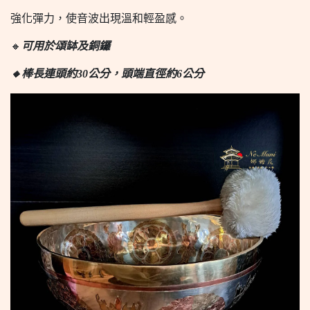
強化彈力，使音波出現溫和輕盈感。
🔸
可用於頌缽及銅鑼
🔸棒長連頭約30公分，頭端直徑約6公分