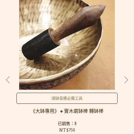
頌缽音療必備工具
《大缽專用》🔸實木磨缽棒 轉缽棒
已銷售：8
NT$750