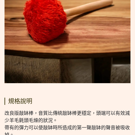
規格說明
改良版敲缽棒，音質比傳統敲缽棒更穩定，頭端可以有效減
少羊毛氈頭毛燥的狀況。
帶有的彈力可以使敲缽時所造成的第一聲敲缽的聲音被吸收
掉。