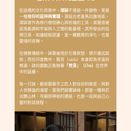
在這樣的文化背景中，
頌缽
不僅是一件器物，更是
一種
信仰的延伸與實踐
。源自古老喜馬拉雅地區，
頌缽曾作為修行僧侶靜心與祈福的工具，其聲音被
認為能調和宇宙與人之間的能量場。其所發出的低
頻泛音，如誦經般迴盪，是一種聽覺的淨化，也是
靈魂的安撫。
在佛教傳統中，缽聲被用於引導冥想、標示儀式起
始；而在印度教中，聲音（nāda）本身即為宇宙的
根源，缽的震動正象徵著
「梵音」（Om）
在世界
中的延續。
每一只缽，都承載著手工匠人對信仰的敬意，與對
人世靜謐的渴望。當我們敲響缽緣，那是一種與尼
泊爾山林、寺廟與神祇的連結，也是一段與自己心
靈的對話旅程。