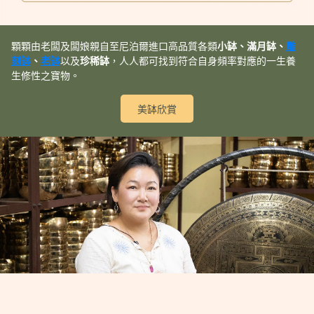
顆顆由老闆及闆娘親自至尼泊爾進口高品質各類
小缽、滿月缽、
雕
刻缽
、
老缽
以及
珍稀缽
，人人都可找到符合自身頻率對應的一生養
生修性之寶物。
美缽欣賞