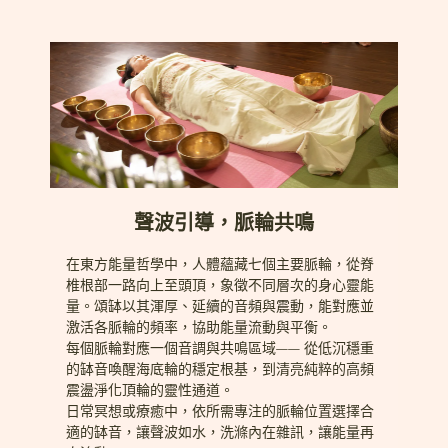
聲波引導，脈輪共鳴
在東方能量哲學中，人體蘊藏七個主要脈輪，從脊
椎根部一路向上至頭頂，象徵不同層次的身心靈能
量。頌缽以其渾厚、延續的音頻與震動，能對應並
激活各脈輪的頻率，協助能量流動與平衡。
每個脈輪對應一個音調與共鳴區域—— 從低沉穩重
的缽音喚醒海底輪的穩定根基，到清亮純粹的高頻
震盪淨化頂輪的靈性通道。
日常冥想或療癒中，依所需專注的脈輪位置選擇合
適的缽音，讓聲波如水，洗滌內在雜訊，讓能量再