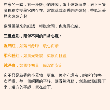
在家的一隅，有一座微小的煙囪，陶土燒製而成，底下三隻
腳穩穩支撐著它的存在。當燃草或線香輕輕燃起，香氣沿著
煙囪袅袅升起
像微風帶來的細語，輕撫空間，也撫慰心緒。
三種色彩，陪伴不同的日常心境：
溫潤紅
，如落日餘暉，暖心而踏
柔和粉紅
，如晨光微霞，柔軟而輕盈
純淨白
，如雪後初晨，簡潔而安定
它不只是薰香的小器物，更像一位小守護者，靜靜守護每一
次呼吸、每一個瞬間的平靜。讓香氣流動，也讓生活緩慢下
來，遠方的寧靜，就在當下。