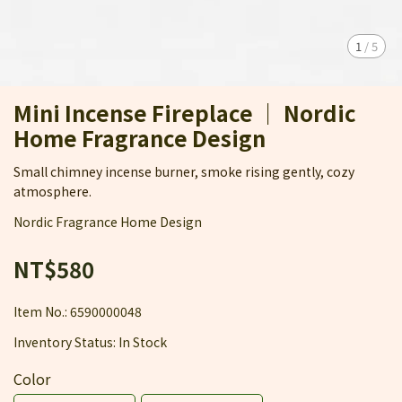
1
/
5
Mini Incense Fireplace ｜ Nordic
Home Fragrance Design
Small chimney incense burner, smoke rising gently, cozy
atmosphere.
Nordic Fragrance Home Design
NT$580
Item No.:
6590000048
Inventory Status:
In Stock
Color