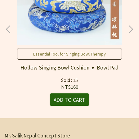
Essential Tool for Singing Bowl Therapy
d
Hollow Singing Bowl Cushion 🔸 Bowl Pad
“
m &
Sti
Sold : 15
NT$160
ADD TO CART
Mr. Salik Nepal Concept Store