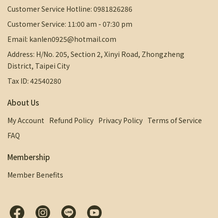
Customer Service Hotline: 0981826286
Customer Service: 11:00 am - 07:30 pm
Email: kanlen0925@hotmail.com
Address: H/No. 205, Section 2, Xinyi Road, Zhongzheng
District, Taipei City
Tax ID: 42540280
About Us
My Account
Refund Policy
Privacy Policy
Terms of Service
FAQ
Membership
Member Benefits