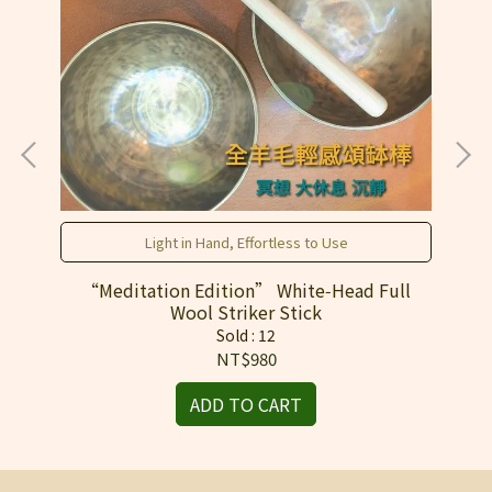
Light in Hand, Effortless to Use
d
“Meditation Edition” White‑Head Full
Ov
m &
Wool Striker Stick
Sold : 12
NT$980
ADD TO CART