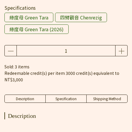
Specifications
綠度母 Green Tara
四臂觀音 Chenrezig
綠度母 Green Tara (2026)
Sold: 3 items
Redeemable credit(s) per item
3000
credit(s) equivalent to
NT$3,000
Description
Specification
Shipping Method
Description