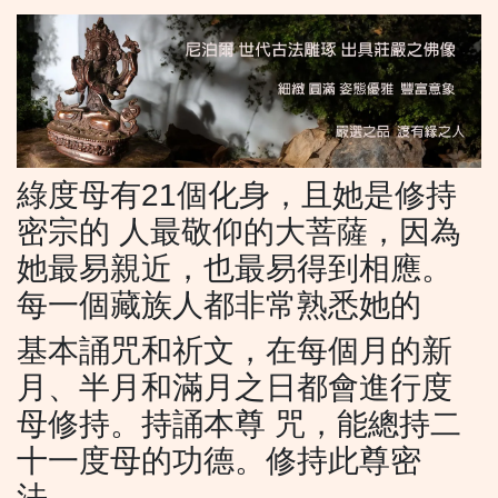
綠度母有21個化身，且她是修持
密宗的 人最敬仰的大菩薩，因為
她最易親近，也最易得到相應。
每一個藏族人都非常熟悉她的
基本誦咒和祈文，在每個月的新
月、半月和滿月之日都會進行度
母修持。持誦本尊 咒，能總持二
十一度母的功德。修持此尊密
法，