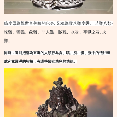
綠度母為觀世音菩薩的化身, 又稱為救八難度袰。 苦難八類
-
蛇難、獅難、象難、非人難、賊難、水災、牢獄之災, 火
難。
同時，還能把稱為五毒的人類行為貪、嗔、痴、慢、疑中的“疑”轉
成究竟圓滿的智慧，有護持婦女幼兒的功德。