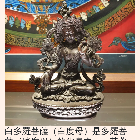
白多羅菩薩（白度母）是多羅菩