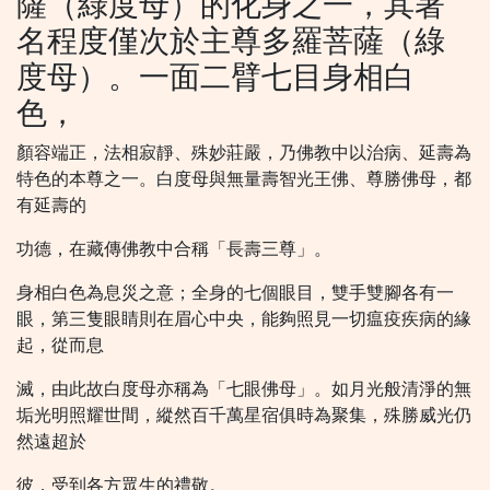
薩（綠度母）的化身之一，其著
名程度僅次於主尊多羅菩薩（綠
度母）。一面二臂七目身相白
色，
顏容端正，法相寂靜、殊妙莊嚴，乃佛教中以治病、延壽為
特色的本尊之一。白度母與無量壽智光王佛、尊勝佛母，都
有延壽的
功德，在藏傳佛教中合稱「長壽三尊」。
身相白色為息災之意；全身的七個眼目，雙手雙腳各有一
眼，第三隻眼睛則在眉心中央，能夠照見一切瘟疫疾病的緣
起，從而息
滅，由此故白度母亦稱為「七眼佛母」。如月光般清淨的無
垢光明照耀世間，縱然百千萬星宿俱時為聚集，殊勝威光仍
然遠超於
彼，受到各方眾生的禮敬。