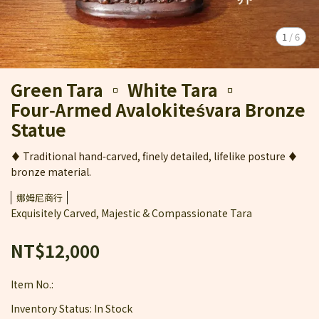
1
/
6
Green Tara ▫ White Tara ▫
Four‑Armed Avalokiteśvara Bronze
Statue
♦ Traditional hand‑carved, finely detailed, lifelike posture ♦
bronze material.
娜姆尼商行
Exquisitely Carved, Majestic & Compassionate Tara
NT$12,000
Item No.:
Inventory Status:
In Stock