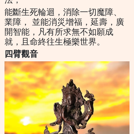
能斷生死輪迴，消除一切魔障、
業障， 並能消災增福，延壽，廣
開智能，凡有所求無不如願成
就，且命終往生極樂世界。
四臂觀音