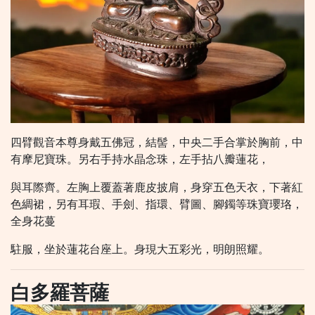
四臂觀音本尊身戴五佛冠，結髻，中央二手合掌於胸前，中
有摩尼寶珠。另右手持水晶念珠，左手拈八瓣蓮花，
與耳際齊。左胸上覆蓋著鹿皮披肩，身穿五色天衣，下著紅
色綢裙，另有耳瑕、手劍、指環、臂圖、腳鐲等珠寶瓔珞，
全身花蔓
駐服，坐於蓮花台座上。身現大五彩光，明朗照耀。
​​​​白多羅菩薩