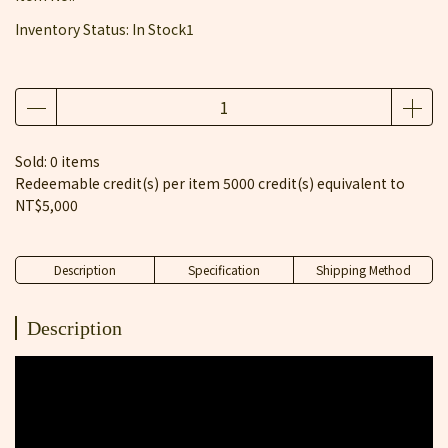
Inventory Status:
In Stock1
Sold: 0 items
Redeemable credit(s) per item
5000
credit(s) equivalent to
NT$5,000
Description
Specification
Shipping Method
Description