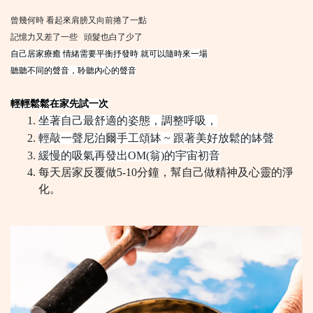
曾幾何時 看起來肩膀又向前捲了一點
記憶力又差了一些 頭髮也白了少了
自己居家療癒 情緒需要平衡抒發時 就可以隨時來一場
聽聽不同的聲音，聆聽內心的聲音
輕輕鬆鬆在家先試一次
坐著自己最舒適的姿態，調整呼吸，
輕敲一聲尼泊爾手工頌缽 ~ 跟著美好放鬆的缽聲
緩慢的吸氣再發出OM(翁)的宇宙初音
每天居家反覆做5-10分鐘，幫自己做精神及心靈的淨
化。