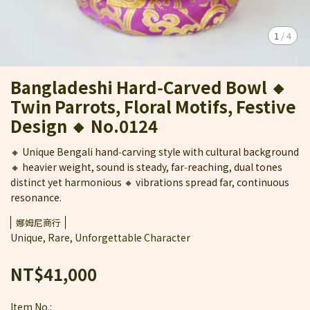
1
/
4
Bangladeshi Hard‑Carved Bowl 🔸
Twin Parrots, Floral Motifs, Festive
Design 🔸 No.0124
🔸 Unique Bengali hand‑carving style with cultural background
🔸 heavier weight, sound is steady, far‑reaching, dual tones
distinct yet harmonious 🔸 vibrations spread far, continuous
resonance.
娜姆尼商行
Unique, Rare, Unforgettable Character
NT$41,000
Item No.: