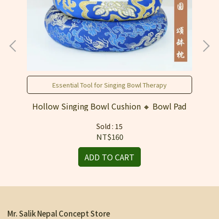
Essential Tool for Singing Bowl Therapy
Hollow Singing Bowl Cushion 🔸 Bowl Pad
“M
S
Sold : 15
NT$160
ADD TO CART
Mr. Salik Nepal Concept Store