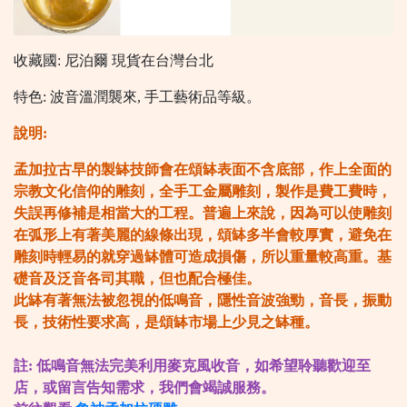
收藏國: 尼泊爾 現貨在台灣台北
特色: 波音溫潤襲來, 手工藝術品等級。
說明:
孟加拉古早的製缽技師會在頌缽表面不含底部，作上全面的
宗教文化信仰的雕刻，全手工金屬雕刻，製作是費工費時，
失誤再修補是相當大的工程。普遍上來說，因為可以使雕刻
在弧形上有著美麗的線條出現，頌缽多半會較厚實，避免在
雕刻時輕易的就穿過缽體可造成損傷，所以重量較高重。基
礎音及泛音各司其職，但也配合極佳。
此缽有著無法被忽視的低鳴音，隱性音波強勁，音長，振動
長，技術性要求高，是頌缽市場上少見之缽種。
註: 低鳴音無法完美利用麥克風收音，如希望聆聽歡迎至
店，或留言告知需求，我們會竭誠服務。