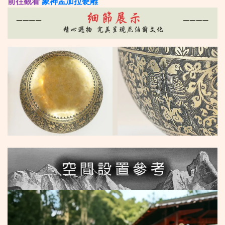
前往觀看
象神孟加拉硬雕