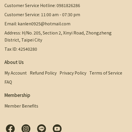
Customer Service Hotline: 0981826286
Customer Service: 11:00 am - 07:30 pm
Email: kanlen0925@hotmail.com
Address: H/No. 205, Section 2, Xinyi Road, Zhongzheng
District, Taipei City
Tax ID: 42540280
About Us
My Account
Refund Policy
Privacy Policy
Terms of Service
FAQ
Membership
Member Benefits